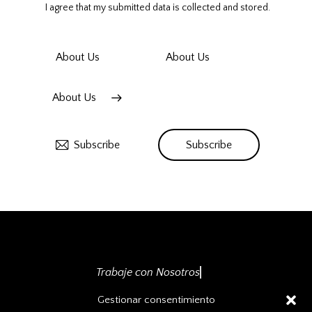
I agree that my submitted data is
collected and stored
.
About Us
About Us
About Us
Subscribe
Subscribe
INICIO
NOSOTROS
SERVICIOS
ABOGADOS
Trabaje con Nosotros
Responsabilidad Social Empresarial
Gestionar consentimiento
Política de Privacidad
Habeas Data